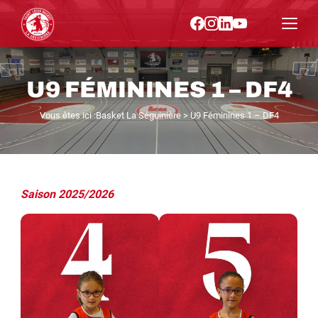
U9 FÉMININES 1 – DF4
Vous êtes ici :
Basket La Séguinière
>
U9 Féminines 1 – DF4
Saison 2025/2026