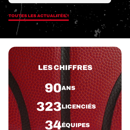
TOUTES LES ACTUALITÉS
LES CHIFFRES
90
ANS
323
LICENCIÉS
34
ÉQUIPES