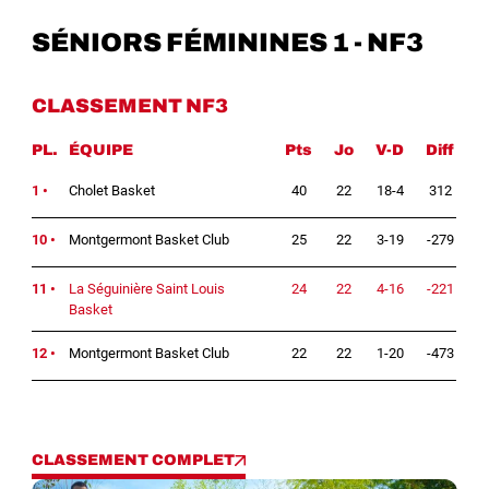
SÉNIORS FÉMININES 1 - NF3
CLASSEMENT NF3
PL.
ÉQUIPE
Pts
Jo
V-D
Diff
1 •
Cholet Basket
40
22
18-4
312
10 •
Montgermont Basket Club
25
22
3-19
-279
11 •
La Séguinière Saint Louis
24
22
4-16
-221
Basket
12 •
Montgermont Basket Club
22
22
1-20
-473
CLASSEMENT COMPLET