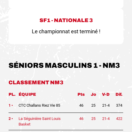
SF1 - NATIONALE 3
Le championnat est terminé !
SÉNIORS MASCULINS 1 - NM3
CLASSEMENT NM3
PL.
ÉQUIPE
Pts
Jo
V-D
Dif.
1 •
CTC Challans Riez Vie 85
46
25
21-4
374
2 •
La Séguinière Saint Louis
46
25
21-4
422
Basket