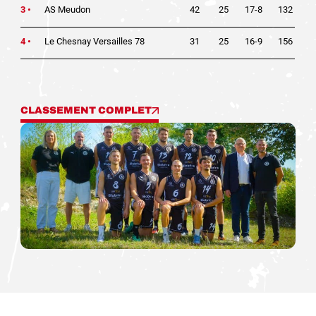
3 •
AS Meudon
42
25
17-8
132
4 •
Le Chesnay Versailles 78
31
25
16-9
156
CLASSEMENT COMPLET