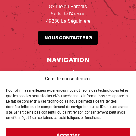
82 rue du Paradis
Salle de l’Arceau
49280 La Séguinière
NOUS CONTACTER
NAVIGATION
Le club
Gérer le consentement
Équipes
École de Basket
Pour offrir les meilleures expériences, nous utilisons des technologies telles
Planning
que les cookies pour stocker et/ou accéder aux informations des appareils.
RI’KOP
Le fait de consentir à ces technologies nous permettra de traiter des
données telles que le comportement de navigation ou les ID uniques sur ce
Actualités
site. Le fait de ne pas consentir ou de retirer son consentement peut avoir
Partenaires
un effet négatif sur certaines caractéristiques et fonctions.
Accepter