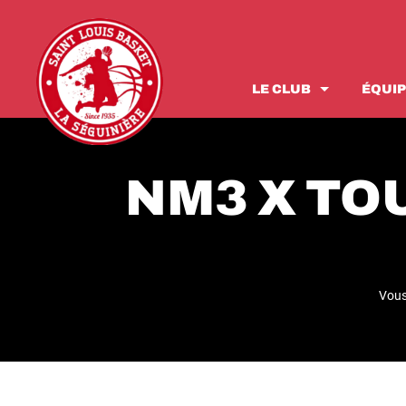
LE CLUB
ÉQUI
Histoire
SENIORS
U18
U11
Bureau
Séniors Masculins 1 – NM3
U18 Masculins CTC – 
U11 Masculins 1
NM3 X TO
Entraineurs
Séniors Masculins 2 – RM2
U18 Masculins 1 – DM
U11 Masculins 2
Séniors Masculins 3 – DM3
U18 Masculins 2 – DM
U11 Féminines 1
Nos arbitres
Séniors Masculins 4 – DM5
U18 Masculins 3 – DM
U11 Féminines 2
Vous 
Séniors Féminines 1 – NF3
U18 Féminines CTC – 
Séniors Féminines 2 – DF3
U18 Féminines 1 – DF3
Séniors Féminines 3 – DF4