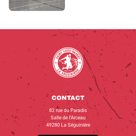
CONTACT
82 rue du Paradis
Salle de l’Arceau
49280 La Séguinière